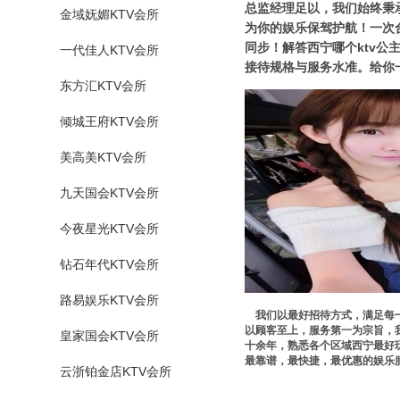
总监经理足以，我们始终秉
金域妩媚KTV会所
为你的娱乐保驾护航！一次合
同步！解答西宁哪个ktv公
一代佳人KTV会所
接待规格与服务水准。给你
东方汇KTV会所
倾城王府KTV会所
美高美KTV会所
九天国会KTV会所
今夜星光KTV会所
钻石年代KTV会所
路易娱乐KTV会所
我们以最好招待方式，满足每一
以顾客至上，服务第一为宗旨，
皇家国会KTV会所
十余年，熟悉各个区域西宁最好玩
最靠谱，最快捷，最优惠的娱乐
云浙铂金店KTV会所