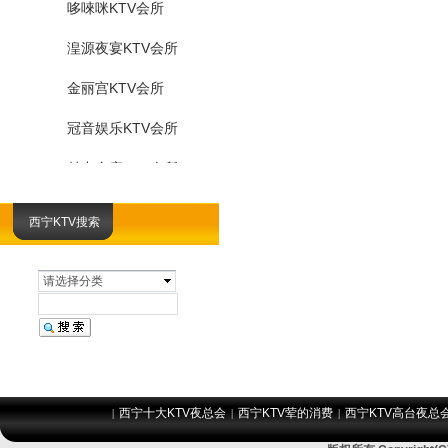
哆唻咪KTV会所
湟源夜宴KTV会所
金丽宫KTV会所
冠音娱乐KTV会所
魅力金座KTV会所
暮光之城KTV会所
西宁KTV搜索
卡蒂亚KTV会所
请选择分类
东方魅力KTV会所
音范纯K会所KTV
新北宫KTV会所
悦豪KTV会所
西宁十大KTV夜总会
西宁KTV荤的消费
西宁KTV高台夜总
|
|
|