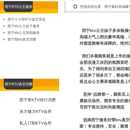
西宁KTV公主服务
您现在的位置：
西宁最好高端豪
西宁十大荤KTV真空排名
西宁ktv公主妹子服务
西宁ktv公主妹子多体验
西宁ktv公主陪唱服务
高端大气上档次豪华高端，
西宁荤ktv真空消费
对都是能够有保障的。绝对
我们本着顾客就是上帝的服
会那浪漫又浓烈的氛围里吧
乐。为了得到来自五湖四海
还是来了很多次了，都会竭
夜总会公主秉承着顾客是上
西宁KTV真空消费
坚持“品牌第一，顾客至上
西宁荤KTV排行消费
康娱乐场所。拥有专业的服
导西宁夜生活时尚新潮流
东方魅力KTV会所
选择西宁服务好荤ktv真
私人订制KTV会所
家！专业接待，安全，靠谱